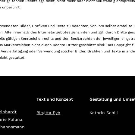
er geltenden Rechtslage nicht, nicht mehr oder nicht vollständig entspreche
n unberührt.
erwendeten Bilder, Grafiken und Texte zu beachten, von ihm selbst erstellte B
fen. Alle innerhalb des Internetangebotes genannten und ggf. durch Dritte g
s gültigen Kennzeichenrechts und den Besitzrechten der jeweiligen eingetr
ss Markenzeichen nicht durch Rechte Dritter geschützt sind! Das Copyright fü
e Vervielfältigung oder Verwendung solcher Bilder, Grafiken und Texte in and
icht gestattet.
Text und Konzept
Gestaltung und Umse
einhardt
Birgitta Eyb
Kathrin Schill
arie Fofana,
Johannsmann