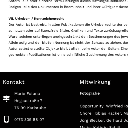
Sofern Teile oder einzelne Formulierungen dieses Haftungsauschlusses d
übrigen Teile des Dokumentes in ihrem Inhalt und ihrer Gültigkeit davo
VII. Urheber- / Kennzeichenrecht
Der Autor ist bestrebt, in allen Publikationen die Urheberrechte der v
zu nutzen oder auf lizenzfreie Bilder, Grafiken und Texte zurückzugrei
Warenzeichen unterliegen uneingeschränkt den Bestimmungen des jeweil
Allein aufgrund der bloßen Nennung ist nicht der Schluss zu ziehen, da
Autor selbst erstellte Objekte bleibt allein beim Autor der Seiten. Ein
gedruckten Publikationen ist ohne schriftliche Zustimmung des Autors n
Kontakt
Mitwirkung
Fotografie
Marie Fofana
Hegaustraße 7
Opportunity:
Winfried R
76199 Karlsruhe
Chöre: Tobias Häcker, M
0173 305 88 07
Jörg Blecker, Gerhard 
Marie: Kathrin Schill