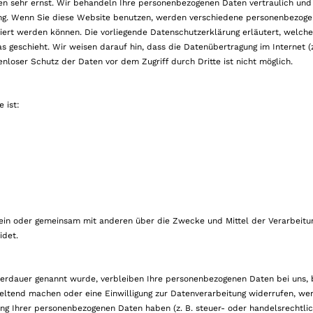
ten sehr ernst. Wir behandeln Ihre personenbezogenen Daten vertraulich un
ung. Wenn Sie diese Website benutzen, werden verschiedene personenbezog
ziert werden können. Die vorliegende Datenschutzerklärung erläutert, welch
 geschieht. Wir weisen darauf hin, dass die Datenübertragung im Internet (z
enloser Schutz der Daten vor dem Zugriff durch Dritte ist nicht möglich.
 ist:
 allein oder gemeinsam mit anderen über die Zwecke und Mittel der Verarbeitu
idet.
herdauer genannt wurde, verbleiben Ihre personenbezogenen Daten bei uns, b
eltend machen oder eine Einwilligung zur Datenverarbeitung widerrufen, wer
rung Ihrer personenbezogenen Daten haben (z. B. steuer- oder handelsrechtli