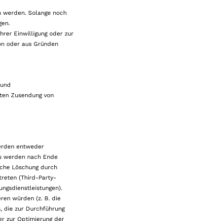
n werden. Solange noch
gen.
rer Einwilligung oder zur
on oder aus Gründen
 und
ngten Zusendung von
werden entweder
ies werden nach Ende
ische Löschung durch
reten (Third-Party-
ngsdienstleistungen).
en würden (z. B. die
 die zur Durchführung
er zur Optimierung der