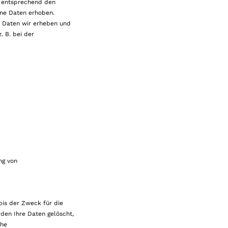
d entsprechend den
ene Daten erhoben.
e Daten wir erheben und
. B. bei der
ng von
is der Zweck für die
den Ihre Daten gelöscht,
che