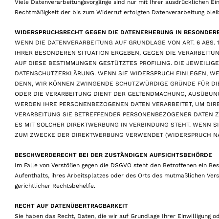
Viele Datenverarbeitungsvorgänge sind nur mit Ihrer ausdrücklichen Einw
Rechtmäßigkeit der bis zum Widerruf erfolgten Datenverarbeitung blei
WIDERSPRUCHSRECHT GEGEN DIE DATENERHEBUNG IN BESONDEREN
WENN DIE DATENVERARBEITUNG AUF GRUNDLAGE VON ART. 6 ABS. 1 
IHRER BESONDEREN SITUATION ERGEBEN, GEGEN DIE VERARBEITU
AUF DIESE BESTIMMUNGEN GESTÜTZTES PROFILING. DIE JEWEILIG
DATENSCHUTZERKLÄRUNG. WENN SIE WIDERSPRUCH EINLEGEN, WE
DENN, WIR KÖNNEN ZWINGENDE SCHUTZWÜRDIGE GRÜNDE FÜR DIE 
ODER DIE VERARBEITUNG DIENT DER GELTENDMACHUNG, AUSÜBUNG
WERDEN IHRE PERSONENBEZOGENEN DATEN VERARBEITET, UM DIRE
VERARBEITUNG SIE BETREFFENDER PERSONENBEZOGENER DATEN ZU
ES MIT SOLCHER DIREKTWERBUNG IN VERBINDUNG STEHT. WENN 
ZUM ZWECKE DER DIREKTWERBUNG VERWENDET (WIDERSPRUCH NACH
BESCHWERDERECHT BEI DER ZUSTÄNDIGEN AUFSICHTSBEHÖRDE
Im Falle von Verstößen gegen die DSGVO steht den Betroffenen ein Bes
Aufenthalts, ihres Arbeitsplatzes oder des Orts des mutmaßlichen Ve
gerichtlicher Rechtsbehelfe.
RECHT AUF DATENÜBERTRAGBARKEIT
Sie haben das Recht, Daten, die wir auf Grundlage Ihrer Einwilligung ode