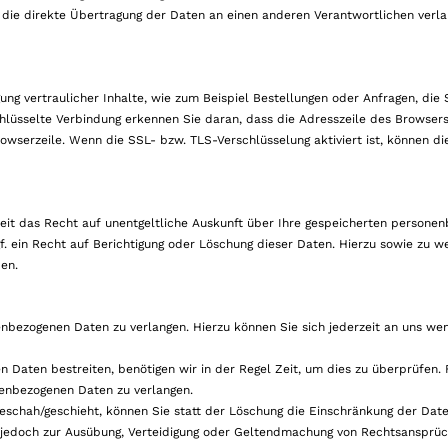
die direkte Übertragung der Daten an einen anderen Verantwortlichen verlang
ng vertraulicher Inhalte, wie zum Beispiel Bestellungen oder Anfragen, die S
chlüsselte Verbindung erkennen Sie daran, dass die Adresszeile des Browser
owserzeile. Wenn die SSL- bzw. TLS-Verschlüsselung aktiviert ist, können di
it das Recht auf unentgeltliche Auskunft über Ihre gespeicherten persone
 ein Recht auf Berichtigung oder Löschung dieser Daten. Hierzu sowie zu w
en.
enbezogenen Daten zu verlangen. Hierzu können Sie sich jederzeit an uns we
Daten bestreiten, benötigen wir in der Regel Zeit, um dies zu überprüfen. F
nenbezogenen Daten zu verlangen.
schah/geschieht, können Sie statt der Löschung die Einschränkung der Date
jedoch zur Ausübung, Verteidigung oder Geltendmachung von Rechtsansprüc