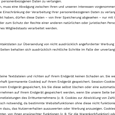
er personenbezogenen Daten zu verlangen.
en, muss eine Abwägung zwischen Ihren und unseren Interessen vorgenomme
die Einschränkung der Verarbeitung Ihrer personenbezogenen Daten zu verlan
 haben, dürfen diese Daten – von ihrer Speicherung abgesehen – nur mit Ih
er zum Schutz der Rechte einer anderen natürlichen oder juristischen Pers
nes Mitgliedstaats verarbeitet werden.
ntaktdaten zur Übersendung von nicht ausdrücklich angeforderter Werbung
Seiten behalten sich ausdrücklich rechtliche Schritte im Falle der unverla
kleine Textdateien und richten auf Ihrem Endgerät keinen Schaden an. Sie 
auerhaft (permanente Cookies) auf Ihrem Endgerät gespeichert. Session-Cook
hrem Endgerät gespeichert, bis Sie diese selbst löschen oder eine automat
ernehmen auf Ihrem Endgerät gespeichert werden, wenn Sie unsere Seite bet
nstleistungen des Drittunternehmens (z. B. Cookies zur Abwicklung von Zahlu
sch notwendig, da bestimmte Websitefunktionen ohne diese nicht funktionier
n dazu, das Nutzerverhalten auszuwerten oder Werbung anzuzeigen. Cookies,
er, von Ihnen erwünschter Funktionen (z. B. für die Warenkorbfunktion) od