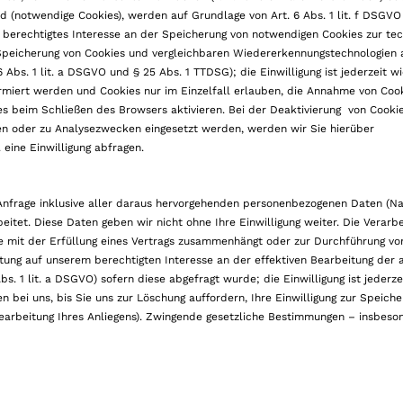
 (notwendige Cookies), werden auf Grundlage von Art. 6 Abs. 1 lit. f DSGVO 
berechtigtes Interesse an der Speicherung von notwendigen Cookies zur tec
ur Speicherung von Cookies und vergleichbaren Wiedererkennungstechnologien 
6 Abs. 1 lit. a DSGVO und § 25 Abs. 1 TTDSG); die Einwilligung ist jederzeit w
ormiert werden und Cookies nur im Einzelfall erlauben, die Annahme von Cook
s beim Schließen des Browsers aktivieren. Bei der Deaktivierung von Cookie
en oder zu Analysezwecken eingesetzt werden, werden wir Sie hierüber
eine Einwilligung abfragen.
e Anfrage inklusive aller daraus hervorgehenden personenbezogenen Daten (N
itet. Diese Daten geben wir nicht ohne Ihre Einwilligung weiter. Die Verarb
ge mit der Erfüllung eines Vertrags zusammenhängt oder zur Durchführung vor
eitung auf unserem berechtigten Interesse an der effektiven Bearbeitung der 
 Abs. 1 lit. a DSGVO) sofern diese abgefragt wurde; die Einwilligung ist jederze
 bei uns, bis Sie uns zur Löschung auffordern, Ihre Einwilligung zur Speich
Bearbeitung Ihres Anliegens). Zwingende gesetzliche Bestimmungen – insbeso