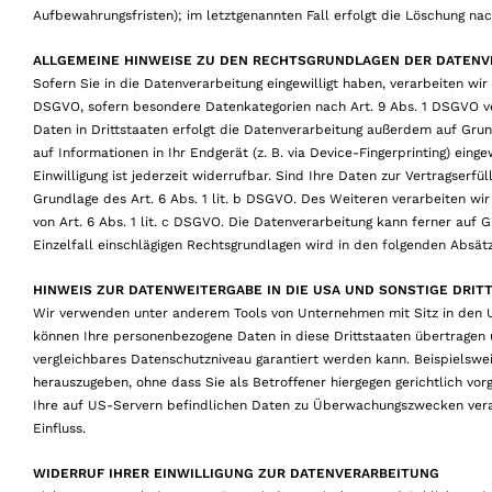
Aufbewahrungsfristen); im letztgenannten Fall erfolgt die Löschung nach
ALLGEMEINE HINWEISE ZU DEN RECHTSGRUNDLAGEN DER DATENV
Sofern Sie in die Datenverarbeitung eingewilligt haben, verarbeiten wir
DSGVO, sofern besondere Datenkategorien nach Art. 9 Abs. 1 DSGVO ver
Daten in Drittstaaten erfolgt die Datenverarbeitung außerdem auf Grund
auf Informationen in Ihr Endgerät (z. B. via Device-Fingerprinting) eing
Einwilligung ist jederzeit widerrufbar. Sind Ihre Daten zur Vertragserfu
Grundlage des Art. 6 Abs. 1 lit. b DSGVO. Des Weiteren verarbeiten wir 
von Art. 6 Abs. 1 lit. c DSGVO. Die Datenverarbeitung kann ferner auf G
Einzelfall einschlägigen Rechtsgrundlagen wird in den folgenden Absät
HINWEIS ZUR DATENWEITERGABE IN DIE USA UND SONSTIGE DRIT
Wir verwenden unter anderem Tools von Unternehmen mit Sitz in den USA
können Ihre personenbezogene Daten in diese Drittstaaten übertragen 
vergleichbares Datenschutzniveau garantiert werden kann. Beispielsw
herauszugeben, ohne dass Sie als Betroffener hiergegen gerichtlich v
Ihre auf US-Servern befindlichen Daten zu Überwachungszwecken verar
Einfluss.
WIDERRUF IHRER EINWILLIGUNG ZUR DATENVERARBEITUNG