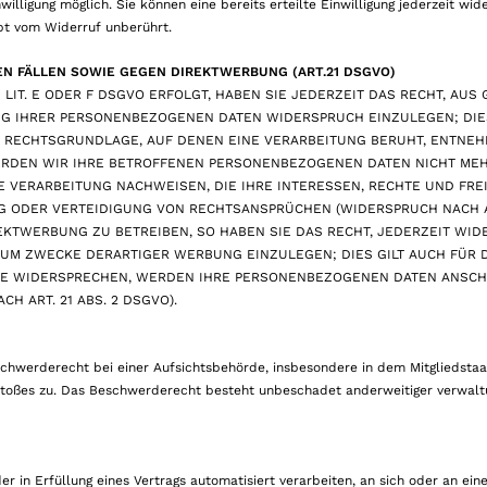
illigung möglich. Sie können eine bereits erteilte Einwilligung jederzeit wid
bt vom Widerruf unberührt.
 FÄLLEN SOWIE GEGEN DIREKTWERBUNG (ART.21 DSGVO)
LIT. E ODER F DSGVO ERFOLGT, HABEN SIE JEDERZEIT DAS RECHT, AUS 
NG IHRER PERSONENBEZOGENEN DATEN WIDERSPRUCH EINZULEGEN; DIES
E RECHTSGRUNDLAGE, AUF DENEN EINE VERARBEITUNG BERUHT, ENTNEH
RDEN WIR IHRE BETROFFENEN PERSONENBEZOGENEN DATEN NICHT MEHR
VERARBEITUNG NACHWEISEN, DIE IHRE INTERESSEN, RECHTE UND FRE
 ODER VERTEIDIGUNG VON RECHTSANSPRÜCHEN (WIDERSPRUCH NACH ART.
KTWERBUNG ZU BETREIBEN, SO HABEN SIE DAS RECHT, JEDERZEIT WID
M ZWECKE DERARTIGER WERBUNG EINZULEGEN; DIES GILT AUCH FÜR D
SIE WIDERSPRECHEN, WERDEN IHRE PERSONENBEZOGENEN DATEN ANSCH
 ART. 21 ABS. 2 DSGVO).
chwerderecht bei einer Aufsichtsbehörde, insbesondere in dem Mitgliedstaa
rstoßes zu. Das Beschwerderecht besteht unbeschadet anderweitiger verwalt
r in Erfüllung eines Vertrags automatisiert verarbeiten, an sich oder an ein