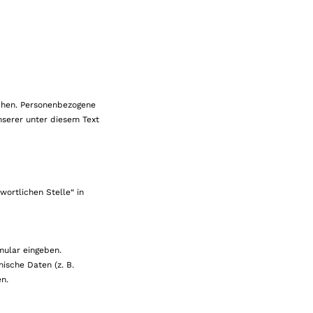
uchen. Personenbezogene
nserer unter diesem Text
ortlichen Stelle“ in
mular eingeben.
ische Daten (z. B.
en.