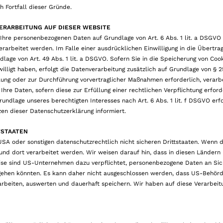
 Fortfall dieser Gründe.
ERARBEITUNG AUF DIESER WEBSITE
 Ihre personenbezogenen Daten auf Grundlage von Art. 6 Abs. 1 lit. a DSGVO bz
arbeitet werden. Im Falle einer ausdrücklichen Einwilligung in die Übertr
lage von Art. 49 Abs. 1 lit. a DSGVO. Sofern Sie in die Speicherung von Cook
ewilligt haben, erfolgt die Datenverarbeitung zusätzlich auf Grundlage von § 
̈llung oder zur Durchführung vorvertraglicher Maßnahmen erforderlich, verarb
Ihre Daten, sofern diese zur Erfüllung einer rechtlichen Verpflichtung erfor
rundlage unseres berechtigten Interesses nach Art. 6 Abs. 1 lit. f DSGVO erfo
zen dieser Datenschutzerklärung informiert.
TSTAATEN
 oder sonstigen datenschutzrechtlich nicht sicheren Drittstaaten. Wenn die
und dort verarbeitet werden. Wir weisen darauf hin, dass in diesen Ländern
eise sind US-Unternehmen dazu verpflichtet, personenbezogene Daten an Si
orgehen könnten. Es kann daher nicht ausgeschlossen werden, dass US-Behörd
beiten, auswerten und dauerhaft speichern. Wir haben auf diese Verarbeitu